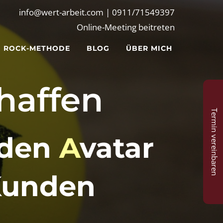
info@wert-arbeit.com |
0911/71549397
Online-Meeting beitreten
ROCK-METHODE
BLOG
ÜBER MICH
affen
Termin vereinbaren
den
A
vatar
Kunden