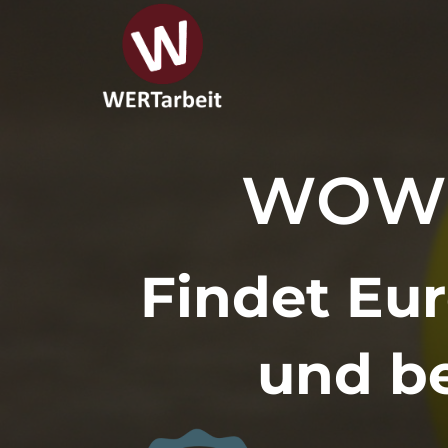
Skip
to
content
WOW 
Findet Eu
und b