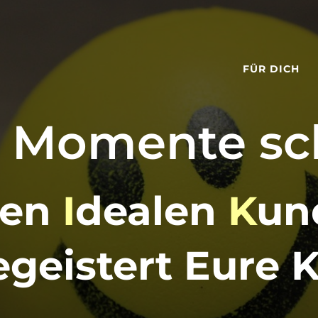
FÜR DICH
Momente sch
ren
I
dealen
K
un
egeistert Eure 