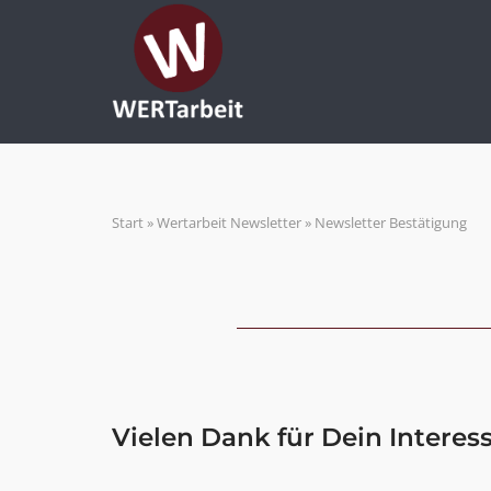
Skip
to
content
Start
»
Wertarbeit Newsletter
»
Newsletter Bestätigung
Vielen Dank für Dein Interess